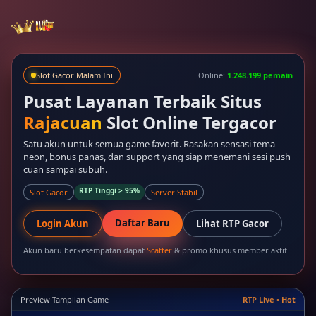
Slot Gacor Malam Ini
Online:
1.248.199 pemain
Pusat Layanan Terbaik Situs
Rajacuan
Slot Online Tergacor
Satu akun untuk semua game favorit. Rasakan sensasi tema
neon, bonus panas, dan support yang siap menemani sesi push
cuan sampai subuh.
RTP Tinggi > 95%
Slot Gacor
Server Stabil
Daftar Baru
Login Akun
Lihat RTP Gacor
Akun baru berkesempatan dapat
Scatter
& promo khusus member aktif.
Preview Tampilan Game
RTP Live • Hot