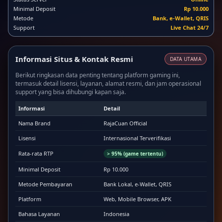
Minimal Deposit
Rp 10.000
Metode
Bank, e-Wallet, QRIS
Support
Live Chat 24/7
Informasi Situs & Kontak Resmi
DATA UTAMA
Berikut ringkasan data penting tentang platform gaming ini,
termasuk detail lisensi, layanan, alamat resmi, dan jam operasional
support yang bisa dihubungi kapan saja.
Informasi
Detail
Nama Brand
RajaCuan Official
Lisensi
Internasional Terverifikasi
Rata-rata RTP
> 95% (game tertentu)
Minimal Deposit
Rp 10.000
Metode Pembayaran
Bank Lokal, e-Wallet, QRIS
Platform
Web, Mobile Browser, APK
Bahasa Layanan
Indonesia