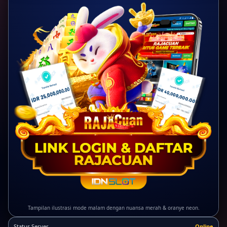
Tampilan ilustrasi mode malam dengan nuansa merah & oranye neon.
Status Server
Online